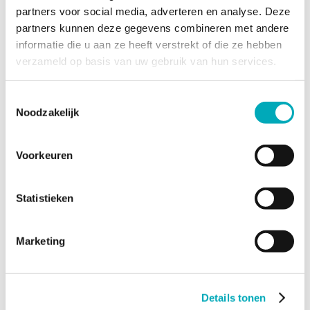
Referenties
partners voor social media, adverteren en analyse. Deze
Download de Kerteza folder
partners kunnen deze gegevens combineren met andere
Nieuws
Contact
informatie die u aan ze heeft verstrekt of die ze hebben
verzameld op basis van uw gebruik van hun services.
Diensten
Projectmanagement
Kerteza Talents
Toestemmingsselectie
Toetsingen
Noodzakelijk
Incidenten & calamiteiten
Trainingen & Opleidingen
Producten
Vereenvoudiging kwaliteits-
Voorkeuren
managementsysteem zorginstelling
Vereenvoudiging kwaliteits-managementsysteem
laboratoria
Statistieken
Hervorming verpleegkundig beroep
Informatiebeveiliging in de zorg
Duurzame en toekomstbestendige zorg
Werkwijze & modellen
Marketing
Inside-out model
Veranderingsmodel
4-fasen model
Projectborgingsmodel
Details tonen
Over kerteza