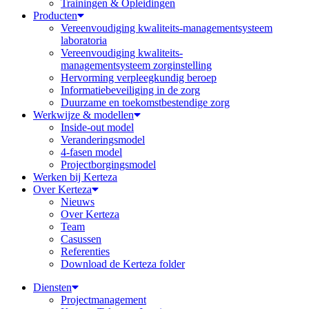
Trainingen & Opleidingen
Producten
Vereenvoudiging kwaliteits-managementsysteem
laboratoria
Vereenvoudiging kwaliteits-
managementsysteem zorginstelling
Hervorming verpleegkundig beroep
Informatiebeveiliging in de zorg
Duurzame en toekomstbestendige zorg
Werkwijze & modellen
Inside-out model
Veranderingsmodel
4-fasen model
Projectborgingsmodel
Werken bij Kerteza
Over Kerteza
Nieuws
Over Kerteza
Team
Casussen
Referenties
Download de Kerteza folder
Diensten
Projectmanagement