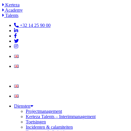
Ga
Kerteza
naar
Academy
de
Talents
inhoud
+32 14 25 90 00
Diensten
Projectmanagement
Kerteza Talents – Interimmanagement
Toetsingen
Incidenten & calamiteiten