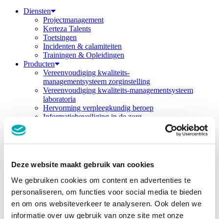
Diensten
Projectmanagement
Kerteza Talents
Toetsingen
Incidenten & calamiteiten
Trainingen & Opleidingen
Producten
Vereenvoudiging kwaliteits-
managementsysteem zorginstelling
Vereenvoudiging kwaliteits-managementsysteem
laboratoria
Hervorming verpleegkundig beroep
Informatiebeveiliging in de zorg
Duurzame en toekomstbestendige zorg
Werkwijze & modellen
Inside-out model
Veranderingsmodel
4-fasen model
Deze website maakt gebruik van cookies
Projectborgingsmodel
Over kerteza
We gebruiken cookies om content en advertenties te
Over Kerteza
personaliseren, om functies voor social media te bieden
Team
en om ons websiteverkeer te analyseren. Ook delen we
Werken bij Kerteza
Casussen
informatie over uw gebruik van onze site met onze