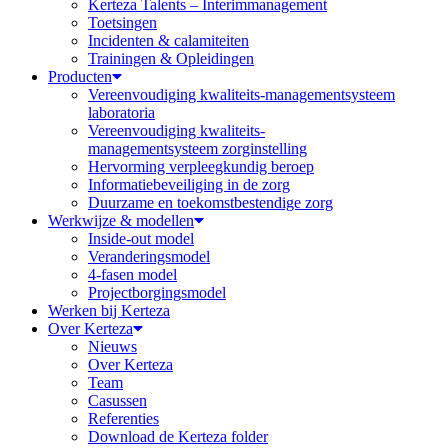
Kerteza Talents – Interimmanagement
Toetsingen
Incidenten & calamiteiten
Trainingen & Opleidingen
Producten
Vereenvoudiging kwaliteits-managementsysteem
laboratoria
Vereenvoudiging kwaliteits-
managementsysteem zorginstelling
Hervorming verpleegkundig beroep
Informatiebeveiliging in de zorg
Duurzame en toekomstbestendige zorg
Werkwijze & modellen
Inside-out model
Veranderingsmodel
4-fasen model
Projectborgingsmodel
Werken bij Kerteza
Over Kerteza
Nieuws
Over Kerteza
Team
Casussen
Referenties
Download de Kerteza folder