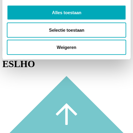
Over Kerteza
Team
Alles toestaan
Werken bij Kerteza
Casussen
Referenties
Download de Kerteza folder
Selectie toestaan
Nieuws
Contact
Weigeren
Contact
ESLHO