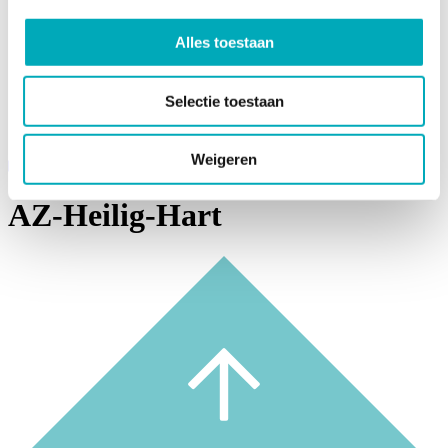
Over Kerteza
Team
Alles toestaan
Werken bij Kerteza
Casussen
Referenties
Download de Kerteza folder
Selectie toestaan
Nieuws
Contact
Weigeren
Contact
AZ-Heilig-Hart