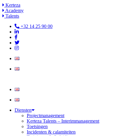
Ga
Kerteza
naar
Academy
de
Talents
inhoud
+32 14 25 90 00
Diensten
Projectmanagement
Kerteza Talents – Interimmanagement
Toetsingen
Incidenten & calamiteiten