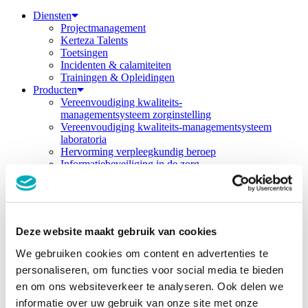
Diensten
Projectmanagement
Kerteza Talents
Toetsingen
Incidenten & calamiteiten
Trainingen & Opleidingen
Producten
Vereenvoudiging kwaliteits-
managementsysteem zorginstelling
Vereenvoudiging kwaliteits-managementsysteem
laboratoria
Hervorming verpleegkundig beroep
Informatiebeveiliging in de zorg
Duurzame en toekomstbestendige zorg
Werkwijze & modellen
Inside-out model
Veranderingsmodel
4-fasen model
Deze website maakt gebruik van cookies
Projectborgingsmodel
Over kerteza
We gebruiken cookies om content en advertenties te
Over Kerteza
personaliseren, om functies voor social media te bieden
Team
en om ons websiteverkeer te analyseren. Ook delen we
Werken bij Kerteza
Casussen
informatie over uw gebruik van onze site met onze