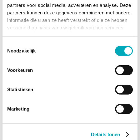
Referenties
partners voor social media, adverteren en analyse. Deze
Download de Kerteza folder
partners kunnen deze gegevens combineren met andere
Nieuws
Contact
informatie die u aan ze heeft verstrekt of die ze hebben
verzameld op basis van uw gebruik van hun services.
Diensten
Projectmanagement
Kerteza Talents
Toestemmingsselectie
Toetsingen
Noodzakelijk
Incidenten & calamiteiten
Trainingen & Opleidingen
Producten
Vereenvoudiging kwaliteits-
Voorkeuren
managementsysteem zorginstelling
Vereenvoudiging kwaliteits-managementsysteem
laboratoria
Statistieken
Hervorming verpleegkundig beroep
Informatiebeveiliging in de zorg
Duurzame en toekomstbestendige zorg
Werkwijze & modellen
Marketing
Inside-out model
Veranderingsmodel
4-fasen model
Projectborgingsmodel
Details tonen
Over kerteza