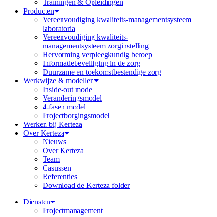
Trainingen & Opleidingen
Producten
Vereenvoudiging kwaliteits-managementsysteem
laboratoria
Vereenvoudiging kwaliteits-
managementsysteem zorginstelling
Hervorming verpleegkundig beroep
Informatiebeveiliging in de zorg
Duurzame en toekomstbestendige zorg
Werkwijze & modellen
Inside-out model
Veranderingsmodel
4-fasen model
Projectborgingsmodel
Werken bij Kerteza
Over Kerteza
Nieuws
Over Kerteza
Team
Casussen
Referenties
Download de Kerteza folder
Diensten
Projectmanagement