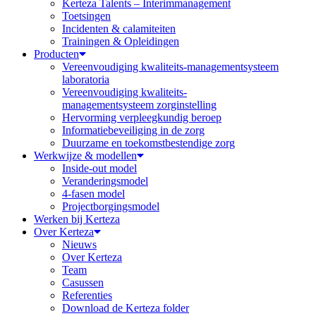
Kerteza Talents – Interimmanagement
Toetsingen
Incidenten & calamiteiten
Trainingen & Opleidingen
Producten
Vereenvoudiging kwaliteits-managementsysteem
laboratoria
Vereenvoudiging kwaliteits-
managementsysteem zorginstelling
Hervorming verpleegkundig beroep
Informatiebeveiliging in de zorg
Duurzame en toekomstbestendige zorg
Werkwijze & modellen
Inside-out model
Veranderingsmodel
4-fasen model
Projectborgingsmodel
Werken bij Kerteza
Over Kerteza
Nieuws
Over Kerteza
Team
Casussen
Referenties
Download de Kerteza folder