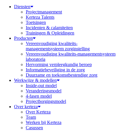
Diensten
Projectmanagement
Kerteza Talents
Toetsingen
Incidenten & calamiteiten
Trainingen & Opleidingen
Producten
Vereenvoudiging kwaliteits-
managementsysteem zorginstelling
Vereenvoudiging kwaliteits-managementsysteem
laboratoria
Hervorming verpleegkundig beroep
Informatiebeveiliging in de zorg
Duurzame en toekomstbestendige zorg
Werkwijze & modellen
Inside-out model
Veranderingsmodel
4-fasen model
Projectborgingsmodel
Over kerteza
Over Kerteza
Team
Werken bij Kerteza
Casussen