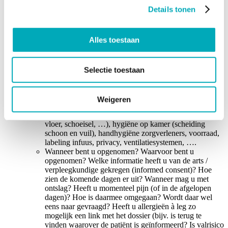
Observeer / ervaar de directe patiëntenzorg door waar te
Details tonen
nemen; daar waar het gebeurt.
Observeer gelieerde ondersteunende processen (bijvoorbeeld:
hygiëne, hoe de medicatie wordt voorgeschreven, toegediend
Alles toestaan
en afgetekend, hoe communicatie / visites / overdrachten
gebeuren, …).
Focus op uniform beleid (afspraken, …), evidence based,
Selectie toestaan
beheersing risico’s, …
Interview met de patiënt en/of familie (indien mogelijk en na
toestemming)
Weigeren
Observeer tegelijkertijd een aantal risico’s, zoals
identificatie, valrisico’s (bel bij de hand, snoeren op
vloer, schoeisel, …), hygiëne op kamer (scheiding
schoon en vuil), handhygiëne zorgverleners, voorraad,
labeling infuus, privacy, ventilatiesystemen, ….
Wanneer bent u opgenomen? Waarvoor bent u
opgenomen? Welke informatie heeft u van de arts /
verpleegkundige gekregen (informed consent)? Hoe
zien de komende dagen er uit? Wanneer mag u met
ontslag? Heeft u momenteel pijn (of in de afgelopen
dagen)? Hoe is daarmee omgegaan? Wordt daar wel
eens naar gevraagd? Heeft u allergieën à leg zo
mogelijk een link met het dossier (bijv. is terug te
vinden waarover de patiënt is geïnformeerd? Is valrisico