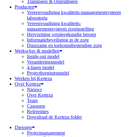
Trainingen & Opleidingen
Producten
Vereenvoudiging kwaliteits-managementsysteem
laboratoria
Vereenvoudiging kwaliteits-
managementsysteem zorginstelling
Hervorming verpleegkundig beroep
Informatiebeveiliging in de zorg
Duurzame en toekomstbestendige zorg
Werkwijze & modellen
Inside-out model
Veranderingsmodel
4-fasen model
Projectborgingsmodel
Werken bij Kerteza
Over Kerteza
Nieuws
Over Kerteza
Team
Casussen
Referenties
Download de Kerteza folder
Diensten
Projectmanagement