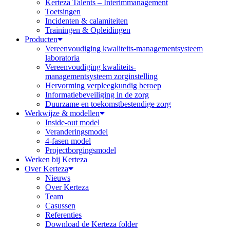
Kerteza Talents – Interimmanagement
Toetsingen
Incidenten & calamiteiten
Trainingen & Opleidingen
Producten
Vereenvoudiging kwaliteits-managementsysteem
laboratoria
Vereenvoudiging kwaliteits-
managementsysteem zorginstelling
Hervorming verpleegkundig beroep
Informatiebeveiliging in de zorg
Duurzame en toekomstbestendige zorg
Werkwijze & modellen
Inside-out model
Veranderingsmodel
4-fasen model
Projectborgingsmodel
Werken bij Kerteza
Over Kerteza
Nieuws
Over Kerteza
Team
Casussen
Referenties
Download de Kerteza folder