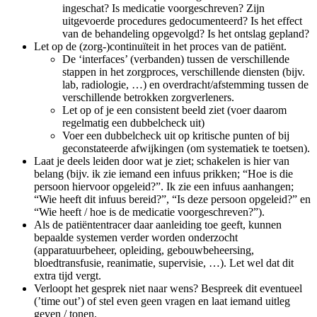
ingeschat? Is medicatie voorgeschreven? Zijn
uitgevoerde procedures gedocumenteerd? Is het effect
van de behandeling opgevolgd? Is het ontslag gepland?
Let op de (zorg-)continuïteit in het proces van de patiënt.
De ‘interfaces’ (verbanden) tussen de verschillende
stappen in het zorgproces, verschillende diensten (bijv.
lab, radiologie, …) en overdracht/afstemming tussen de
verschillende betrokken zorgverleners.
Let op of je een consistent beeld ziet (voer daarom
regelmatig een dubbelcheck uit)
Voer een dubbelcheck uit op kritische punten of bij
geconstateerde afwijkingen (om systematiek te toetsen).
Laat je deels leiden door wat je ziet; schakelen is hier van
belang (bijv. ik zie iemand een infuus prikken; “Hoe is die
persoon hiervoor opgeleid?”. Ik zie een infuus aanhangen;
“Wie heeft dit infuus bereid?”, “Is deze persoon opgeleid?” en
“Wie heeft / hoe is de medicatie voorgeschreven?”).
Als de patiëntentracer daar aanleiding toe geeft, kunnen
bepaalde systemen verder worden onderzocht
(apparatuurbeheer, opleiding, gebouwbeheersing,
bloedtransfusie, reanimatie, supervisie, …). Let wel dat dit
extra tijd vergt.
Verloopt het gesprek niet naar wens? Bespreek dit eventueel
(’time out’) of stel even geen vragen en laat iemand uitleg
geven / tonen.