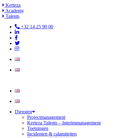
Ga
Kerteza
naar
Academy
de
Talents
inhoud
+32 14 25 90 00
Diensten
Projectmanagement
Kerteza Talents – Interimmanagement
Toetsingen
Incidenten & calamiteiten