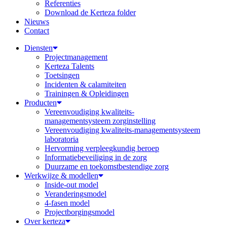
Referenties
Download de Kerteza folder
Nieuws
Contact
Diensten
Projectmanagement
Kerteza Talents
Toetsingen
Incidenten & calamiteiten
Trainingen & Opleidingen
Producten
Vereenvoudiging kwaliteits-
managementsysteem zorginstelling
Vereenvoudiging kwaliteits-managementsysteem
laboratoria
Hervorming verpleegkundig beroep
Informatiebeveiliging in de zorg
Duurzame en toekomstbestendige zorg
Werkwijze & modellen
Inside-out model
Veranderingsmodel
4-fasen model
Projectborgingsmodel
Over kerteza