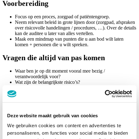
Voorbereiding
Focus op een proces, zorgpad of patiëntengroep.
Neem relevant beleid in grote lijnen door (zorgpad, afspraken
over risicovolle handelingen / procedures, …). Over de details
kan de auditee u later van alles vertellen.
Maak een mindmap van punten die u aan bod wilt laten
komen + personen die u wilt spreken.
Vragen die altijd van pas komen
Waar ben je op dit moment vooral mee bezig /
verantwoordelijk voor?
Wat zijn de belangrijkste risico’s?
Wat doet u om die risico’s te beheersen / hoe pak je dat aan?
Wat doet u wanneer zo’n risico toch is opgetreden?
De tracer zelf
Deze website maakt gebruik van cookies
De tracer wordt actief, vooral staand uitgevoerd (rondlopen en
kijken) op de plaatsen waar de zorg / behandeling wordt
We gebruiken cookies om content en advertenties te
uitgevoerd.
personaliseren, om functies voor social media te bieden
Houd een strakke regie tijdens de tracer.