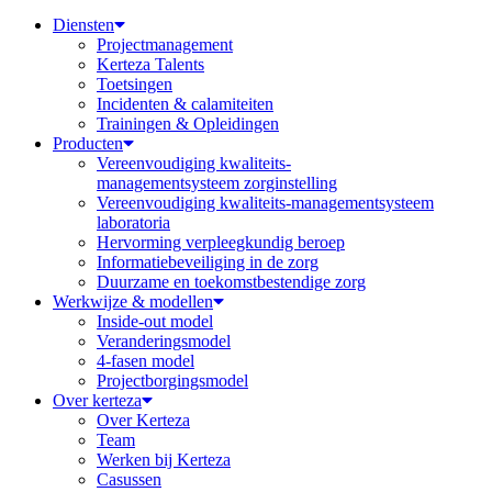
Diensten
Projectmanagement
Kerteza Talents
Toetsingen
Incidenten & calamiteiten
Trainingen & Opleidingen
Producten
Vereenvoudiging kwaliteits-
managementsysteem zorginstelling
Vereenvoudiging kwaliteits-managementsysteem
laboratoria
Hervorming verpleegkundig beroep
Informatiebeveiliging in de zorg
Duurzame en toekomstbestendige zorg
Werkwijze & modellen
Inside-out model
Veranderingsmodel
4-fasen model
Projectborgingsmodel
Over kerteza
Over Kerteza
Team
Werken bij Kerteza
Casussen