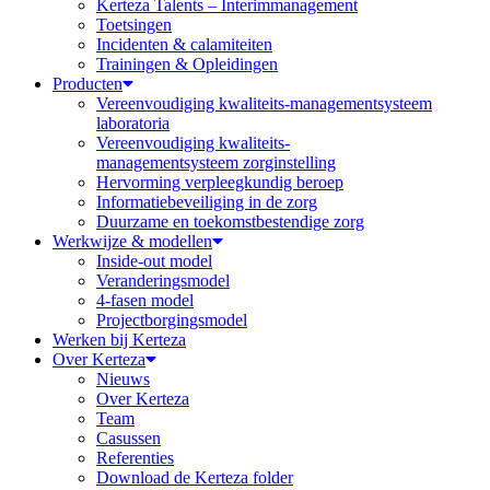
Kerteza Talents – Interimmanagement
Toetsingen
Incidenten & calamiteiten
Trainingen & Opleidingen
Producten
Vereenvoudiging kwaliteits-managementsysteem
laboratoria
Vereenvoudiging kwaliteits-
managementsysteem zorginstelling
Hervorming verpleegkundig beroep
Informatiebeveiliging in de zorg
Duurzame en toekomstbestendige zorg
Werkwijze & modellen
Inside-out model
Veranderingsmodel
4-fasen model
Projectborgingsmodel
Werken bij Kerteza
Over Kerteza
Nieuws
Over Kerteza
Team
Casussen
Referenties
Download de Kerteza folder