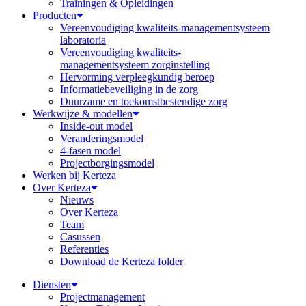
Trainingen & Opleidingen
Producten
Vereenvoudiging kwaliteits-managementsysteem
laboratoria
Vereenvoudiging kwaliteits-
managementsysteem zorginstelling
Hervorming verpleegkundig beroep
Informatiebeveiliging in de zorg
Duurzame en toekomstbestendige zorg
Werkwijze & modellen
Inside-out model
Veranderingsmodel
4-fasen model
Projectborgingsmodel
Werken bij Kerteza
Over Kerteza
Nieuws
Over Kerteza
Team
Casussen
Referenties
Download de Kerteza folder
Diensten
Projectmanagement