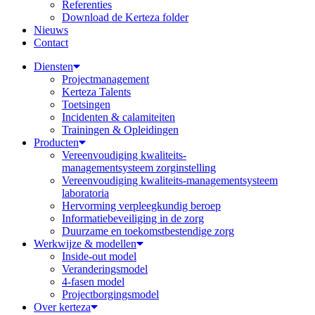
Referenties
Download de Kerteza folder
Nieuws
Contact
Diensten
Projectmanagement
Kerteza Talents
Toetsingen
Incidenten & calamiteiten
Trainingen & Opleidingen
Producten
Vereenvoudiging kwaliteits-
managementsysteem zorginstelling
Vereenvoudiging kwaliteits-managementsysteem
laboratoria
Hervorming verpleegkundig beroep
Informatiebeveiliging in de zorg
Duurzame en toekomstbestendige zorg
Werkwijze & modellen
Inside-out model
Veranderingsmodel
4-fasen model
Projectborgingsmodel
Over kerteza