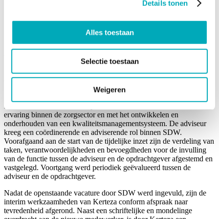
Details tonen
Toetsing
Verandermanagement
Werking Spoedeisende Hulp
Zorglogistiek
Alles toestaan
Selectie toestaan
Aanpak
Weigeren
Kerteza leverde voor deze opdracht een senior adviseur met ruime
ervaring binnen de zorgsector en met het ontwikkelen en
onderhouden van een kwaliteitsmanagementsysteem. De adviseur
kreeg een coördinerende en adviserende rol binnen SDW.
Voorafgaand aan de start van de tijdelijke inzet zijn de verdeling van
taken, verantwoordelijkheden en bevoegdheden voor de invulling
van de functie tussen de adviseur en de opdrachtgever afgestemd en
vastgelegd. Voortgang werd periodiek geëvalueerd tussen de
adviseur en de opdrachtgever.
Nadat de openstaande vacature door SDW werd ingevuld, zijn de
interim werkzaamheden van Kerteza conform afspraak naar
tevredenheid afgerond. Naast een schriftelijke en mondelinge