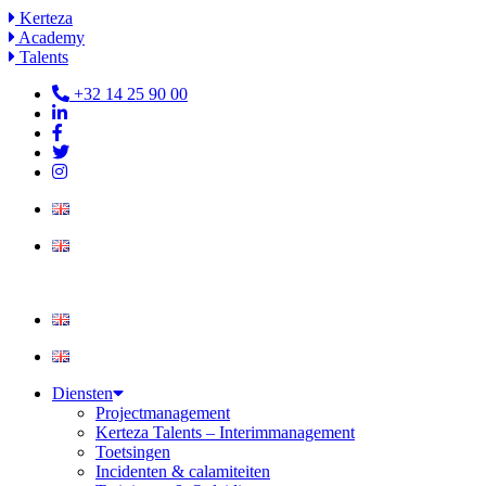
Ga
Kerteza
naar
Academy
de
Talents
inhoud
+32 14 25 90 00
Diensten
Projectmanagement
Kerteza Talents – Interimmanagement
Toetsingen
Incidenten & calamiteiten