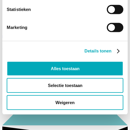
4-Phase Model
Project Assurance Model
Statistieken
About Kerteza
About Kerteza
Team
Contact
Marketing
Contact
Thoni Vliegenthart
Details tonen
Alles toestaan
Selectie toestaan
Weigeren