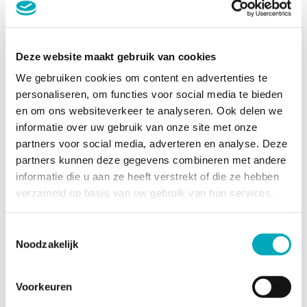
Services
Project Management
Interim Positions
Assessments
Incidents & emergencies
Deze website maakt gebruik van cookies
Training and instruction
Approach & Models
We gebruiken cookies om content en advertenties te
Inside-out Model
personaliseren, om functies voor social media te bieden
Change Model
en om ons websiteverkeer te analyseren. Ook delen we
4-Phase Model
Project Assurance Model
informatie over uw gebruik van onze site met onze
About Kerteza
partners voor social media, adverteren en analyse. Deze
About Kerteza
partners kunnen deze gegevens combineren met andere
Team
Contact
informatie die u aan ze heeft verstrekt of die ze hebben
verzameld op basis van uw gebruik van hun services.
Services
Project Management
Interim Positions
Toestemmingsselectie
Assessments
Noodzakelijk
Incidents & emergencies
Training and instruction
Approach & Models
Inside-out Model
Voorkeuren
Change Model