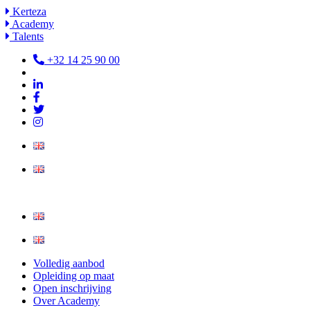
Ga
Kerteza
naar
Academy
de
Talents
inhoud
+32 14 25 90 00
Volledig aanbod
Opleiding op maat
Open inschrijving
Over Academy