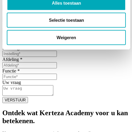
Voornaam
*
Alles toestaan
Achternaam
*
Selectie toestaan
Telefoonnummer
*
E-mail
*
Weigeren
Instelling
*
Afdeling
*
Functie
*
Uw vraag
VERSTUUR
Ontdek wat
Kerteza Academy
voor u kan
betekenen.