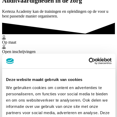
Auditvaardigheden in de zorg
Kerteza Academy kan de trainingen en opleidingen op de voor u
best passende manier organiseren.
Op maat
Open inschrijvingen
E-learning
Auditvaardigheden in de zorg
Deze website maakt gebruik van cookies
Wij bieden trainingen en opleidingen aan die in uw eigen organisatie
We gebruiken cookies om content en advertenties te
georganiseerd worden. Deze worden volledig op maat van uw
personaliseren, om functies voor social media te bieden
organisatie ingericht.
en om ons websiteverkeer te analyseren. Ook delen we
Praktische informatie:
Wij bieden trainingen en opleidingen aan die
informatie over uw gebruik van onze site met onze
in uw eigen organisatie georganiseerd worden. Deze worden
partners voor social media, adverteren en analyse. Deze
volledig op maat van uw organisatie ingericht. In overleg met u